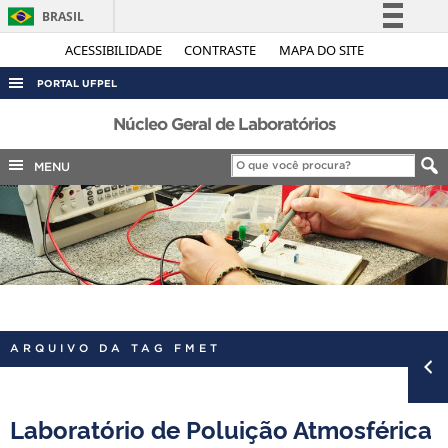
BRASIL
Simplifique!
ACESSIBILIDADE
CONTRASTE
MAPA DO SITE
Comunica BR
PORTAL UFPEL
Participe
ACESSO À INFORMAÇÃO
Núcleo Geral de Laboratórios
Acesso à informação
AUDITORIA
MENU
Legislação
COBALTO
Canais
CONCURSOS
EDITAIS
INTERNACIONAL
OUVIDORIA
ARQUIVO DA TAG FMET
PORTARIAS
TELEFONES
Laboratório de Poluição Atmosférica