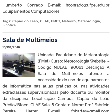
Humberto Conrado E-mail: hconrado@ufpel.edu.br
Equipamentos Computadores
Tags:
Capão do Leão
,
CLAF
,
FMET
,
Meteoro
,
Meteorologia
,
Sinótica
.
Sala de Multimeios
15/08/2016
Unidade: Faculdade de Meteorologia
(FMet) Curso: Meteorologia Website: –
Código NULAB: 90061 Descrição A
Sala de Multimeios atende a
necessidade do uso de equipamentos
de informática nas aulas práticas ou nas atividades
extraclasses supervisionadas pelo docente ou monitor
da disciplina. Localização Campus: Capão do Leão
Prédio/Bloco: CLAF Sala: 5 Contato Nome: Prof. Fabrício
Pereira Harter E-mail: fpharter@gmail.com