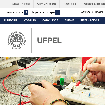
Simplifique!
Comunica BR
Participe
Acesso à infor
Ir para a busca
3
Ir para o rodapé
4
ACESSIBILIDADE
AUDITORIA
COBALTO
CONCURSOS
EDITAIS
INTERNACIONAL