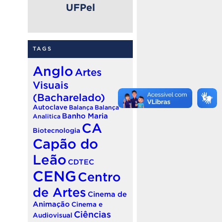
UFPel
TAGS
Anglo
Artes
Visuais
(Bacharelado)
Autoclave
Balança
Balança
Banho Maria
Analitica
CA
Biotecnologia
Capão do
Leão
CDTEC
CENG
Centro
de Artes
Cinema de
Animação
Cinema e
Ciências
Audiovisual