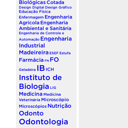
Biológicas
Cotada
Design Digital
Design Gráfico
Educação Física
Engenharia
Enfermagem
Agrícola
Engenharia
Ambiental e Sanitária
Engenharia de Controle e
Engenharia
Automação
Industrial
Madeireira
ESEF
Estufa
FO
Farmácia
FN
IB
ICH
Geladeira
Instituto de
Biologia
LIG
Medicina
Medicina
Microscópio
Veterinária
Nutrição
Microscópios
Odonto
Odontologia