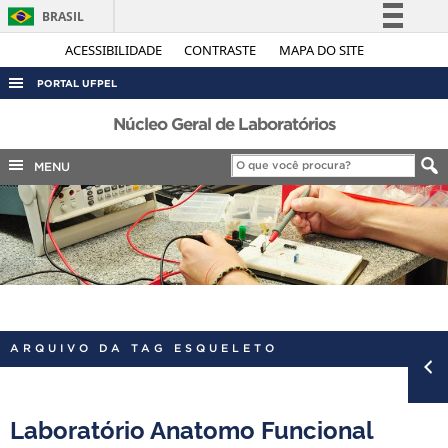
BRASIL
Simplifique!
ACESSIBILIDADE
CONTRASTE
MAPA DO SITE
Comunica BR
PORTAL UFPEL
Participe
ACESSO À INFORMAÇÃO
Núcleo Geral de Laboratórios
Acesso à informação
AUDITORIA
MENU
Legislação
COBALTO
Canais
CONCURSOS
EDITAIS
INTERNACIONAL
OUVIDORIA
ARQUIVO DA TAG ESQUELETO
PORTARIAS
TELEFONES
Laboratório Anatomo Funcional