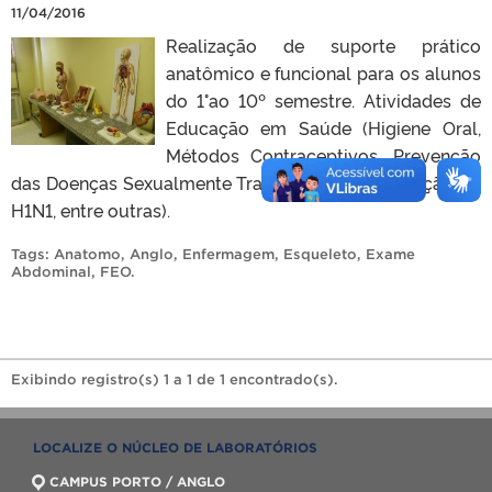
11/04/2016
Realização de suporte prático
anatômico e funcional para os alunos
do 1°ao 10º semestre. Atividades de
Educação em Saúde (Higiene Oral,
Métodos Contraceptivos, Prevenção
das Doenças Sexualmente Transmissíveis, Prevenção do
H1N1, entre outras).
Tags:
Anatomo
,
Anglo
,
Enfermagem
,
Esqueleto
,
Exame
Abdominal
,
FEO
.
Exibindo registro(s) 1 a 1 de 1 encontrado(s).
LOCALIZE O NÚCLEO DE LABORATÓRIOS
CAMPUS PORTO / ANGLO