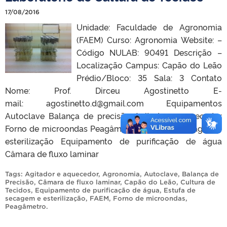
17/08/2016
Unidade: Faculdade de Agronomia
(FAEM) Curso: Agronomia Website: –
Código NULAB: 90491 Descrição –
Localização Campus: Capão do Leão
Prédio/Bloco: 35 Sala: 3 Contato
Nome: Prof. Dirceu Agostinetto E-
mail: agostinetto.d@gmail.com Equipamentos
Autoclave Balança de precisão Agitador e aquecedor
Forno de microondas Peagâmetro Estufa de secagem e
esterilização Equipamento de purificação de água
Câmara de fluxo laminar
Tags:
Agitador e aquecedor
,
Agronomia
,
Autoclave
,
Balança de
Precisão
,
Câmara de fluxo laminar
,
Capão do Leão
,
Cultura de
Tecidos
,
Equipamento de purificação de água
,
Estufa de
secagem e esterilização
,
FAEM
,
Forno de microondas
,
Peagâmetro
.