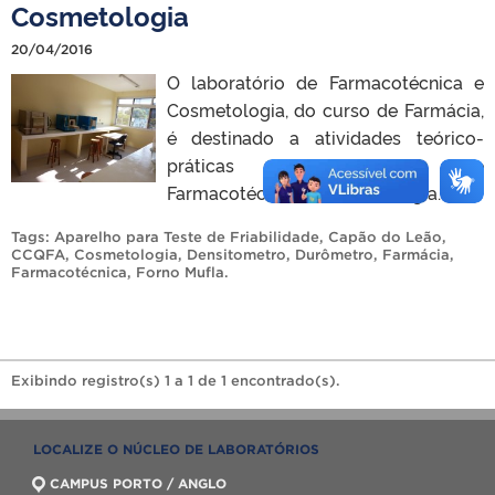
Cosmetologia
20/04/2016
O laboratório de Farmacotécnica e
Cosmetologia, do curso de Farmácia,
é destinado a atividades teórico-
práticas da disciplina de
Farmacotécnica e Cosmetologia.
Tags:
Aparelho para Teste de Friabilidade
,
Capão do Leão
,
CCQFA
,
Cosmetologia
,
Densitometro
,
Durômetro
,
Farmácia
,
Farmacotécnica
,
Forno Mufla
.
Exibindo registro(s) 1 a 1 de 1 encontrado(s).
LOCALIZE O NÚCLEO DE LABORATÓRIOS
CAMPUS PORTO / ANGLO