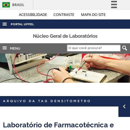
BRASIL
Simplifique!
ACESSIBILIDADE
CONTRASTE
MAPA DO SITE
Comunica BR
PORTAL UFPEL
Participe
ACESSO À INFORMAÇÃO
Núcleo Geral de Laboratórios
Acesso à informação
AUDITORIA
MENU
Legislação
COBALTO
Canais
CONCURSOS
EDITAIS
INTERNACIONAL
OUVIDORIA
ARQUIVO DA TAG DENSITOMETRO
PORTARIAS
TELEFONES
Laboratório de Farmacotécnica e