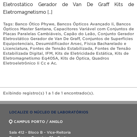
Eletrostático Gerador de Van De Graff Kits de
Eletromagnetismo […]
Tags:
Banco Ótico Phywe
,
Bancos Ópticos Avançado Ii
,
Bancos
Ópticos Master Santana
,
Capacitores Variável com Conjuntos de
Placas Paralelas Cambiáveis
,
Capão do Leão
,
Conjunto Gerador
Eletrostático Gerador de Van De Graff
,
Conjuntos de Superfícies
Equipotenciais
,
Desumidificador Arsec
,
Física Bacharelado e
Licenciatura
,
Fontes de Tensão Estabilizada
,
Fontes de Tensão
Estabilizada Digital
,
IFM
,
Kits de Eletricidade Estática
,
Kits de
Eletromagnetismo Eq405A
,
Kits de Óptica
,
Quadros
Eletroeletrônico Ii Cc e Ac
.
Exibindo registro(s) 1 a 1 de 1 encontrado(s).
LOCALIZE O NÚCLEO DE LABORATÓRIOS
CAMPUS PORTO / ANGLO
Sala 412 - Bloco B - Vice-Reitoria