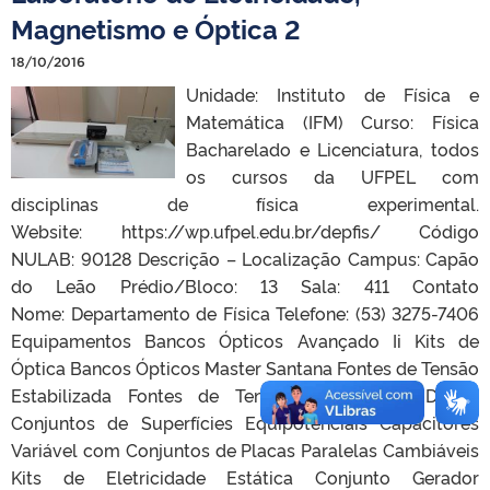
Magnetismo e Óptica 2
18/10/2016
Unidade: Instituto de Física e
Matemática (IFM) Curso: Física
Bacharelado e Licenciatura, todos
os cursos da UFPEL com
disciplinas de física experimental.
Website: https://wp.ufpel.edu.br/depfis/ Código
NULAB: 90128 Descrição – Localização Campus: Capão
do Leão Prédio/Bloco: 13 Sala: 411 Contato
Nome: Departamento de Física Telefone: (53) 3275-7406
Equipamentos Bancos Ópticos Avançado Ii Kits de
Óptica Bancos Ópticos Master Santana Fontes de Tensão
Estabilizada Fontes de Tensão Estabilizada Digital
Conjuntos de Superfícies Equipotenciais Capacitores
Variável com Conjuntos de Placas Paralelas Cambiáveis
Kits de Eletricidade Estática Conjunto Gerador