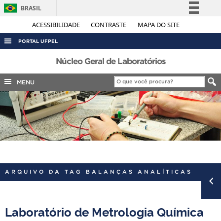
BRASIL
Simplifique!
ACESSIBILIDADE
CONTRASTE
MAPA DO SITE
Comunica BR
PORTAL UFPEL
Participe
ACESSO À INFORMAÇÃO
Núcleo Geral de Laboratórios
Acesso à informação
AUDITORIA
MENU
Legislação
COBALTO
Canais
CONCURSOS
EDITAIS
INTERNACIONAL
OUVIDORIA
ARQUIVO DA TAG BALANÇAS ANALÍTICAS
PORTARIAS
TELEFONES
Laboratório de Metrologia Química