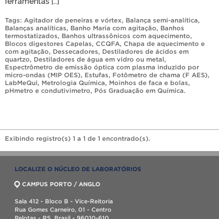
ferramentas […]
Tags:
Agitador de peneiras e vórtex
,
Balança semi-analítica
,
Balanças analíticas
,
Banho Maria com agitação
,
Banhos
termostatizados
,
Banhos ultrassônicos com aquecimento
,
Blocos digestores Capelas
,
CCQFA
,
Chapa de aquecimento e
com agitação
,
Dessecadores
,
Destiladores de ácidos em
quartzo
,
Destiladores de água em vidro ou metal
,
Espectrômetro de emissão óptica com plasma induzido por
micro-ondas (MIP OES)
,
Estufas
,
Fotômetro de chama (F AES)
,
LabMeQui
,
Metrologia Química
,
Moinhos de faca e bolas
,
pHmetro e condutivimetro
,
Pós Graduação em Química
.
Exibindo registro(s) 1 a 1 de 1 encontrado(s).
LOCALIZE O NÚCLEO DE LABORATÓRIOS
CAMPUS PORTO / ANGLO
Sala 412 - Bloco B - Vice-Reitoria
Rua Gomes Carneiro, 01 - Centro
Pelotas - RS, Brasil - 96010-610