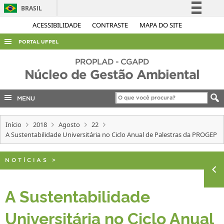
BRASIL
Simplifique!
ACESSIBILIDADE
CONTRASTE
MAPA DO SITE
Comunica BR
PORTAL UFPEL
Participe
ACESSO À INFORMAÇÃO
PROPLAD - CGAPD
Acesso à informação
Núcleo de Gestão Ambiental
AUDITORIA
Legislação
COBALTO
MENU
Canais
CONCURSOS
Início
2018
Agosto
22
EDITAIS
A Sustentabilidade Universitária no Ciclo Anual de Palestras da PROGEP
INTERNACIONAL
NOTÍCIAS
>
OUVIDORIA
PORTARIAS
A Sustentabilidade
TELEFONES
Universitária no Ciclo Anual