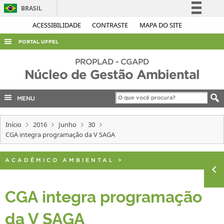
BRASIL
Simplifique!
ACESSIBILIDADE
CONTRASTE
MAPA DO SITE
Comunica BR
PORTAL UFPEL
Participe
ACESSO À INFORMAÇÃO
PROPLAD - CGAPD
Acesso à informação
Núcleo de Gestão Ambiental
AUDITORIA
Legislação
COBALTO
MENU
Canais
CONCURSOS
Início
2016
Junho
30
EDITAIS
CGA integra programação da V SAGA
INTERNACIONAL
ACADÊMICO AMBIENTAL
>
OUVIDORIA
PORTARIAS
CGA integra programação
TELEFONES
da V SAGA