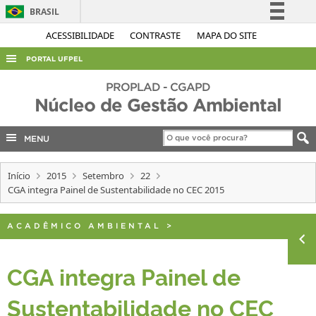
BRASIL
Simplifique!
ACESSIBILIDADE
CONTRASTE
MAPA DO SITE
Comunica BR
PORTAL UFPEL
Participe
ACESSO À INFORMAÇÃO
PROPLAD - CGAPD
Acesso à informação
Núcleo de Gestão Ambiental
AUDITORIA
Legislação
COBALTO
MENU
Canais
CONCURSOS
Início
2015
Setembro
22
EDITAIS
CGA integra Painel de Sustentabilidade no CEC 2015
INTERNACIONAL
ACADÊMICO AMBIENTAL
>
OUVIDORIA
PORTARIAS
CGA integra Painel de
TELEFONES
Sustentabilidade no CEC