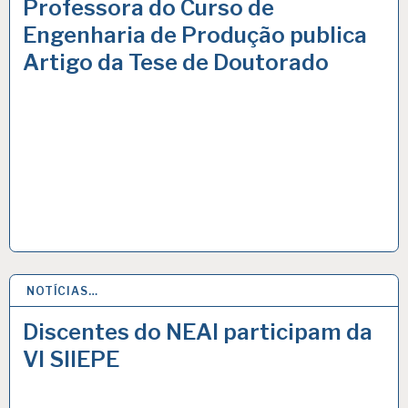
Professora do Curso de
Engenharia de Produção publica
Artigo da Tese de Doutorado
NOTÍCIAS…
27 NOV 2020
Discentes do NEAI participam da
VI SIIEPE