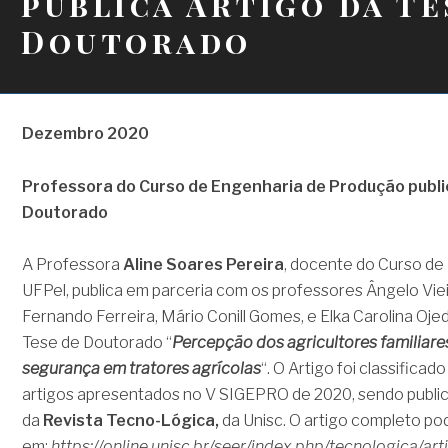
publica Artigo da Te
Doutorado
Dezembro 2020
Professora do Curso de Eng
enharia de Produção publi
Doutorado
A Professora
Aline Soares Pereira
, docente do Curso de
UFPel, publica em parceria com os professores Ângelo Vie
Fernando Ferreira, Mário Conill Gomes, e Elka Carolina Ojed
Tese de Doutorado “
Percepção dos agricultores familiar
segurança em tratores agrícolas
“. O Artigo foi classific
artigos apresentados no V SIGEPRO de 2020, sendo public
da
Revista Tecno-Lógica,
da Unisc. O artigo completo po
em:
https://online.unisc.br/seer/index.php/tecnologica/ar