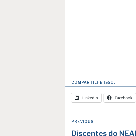
COMPARTILHE ISSO:
LinkedIn
Facebook
Navegação
PREVIOUS
de
Discentes do NEAI