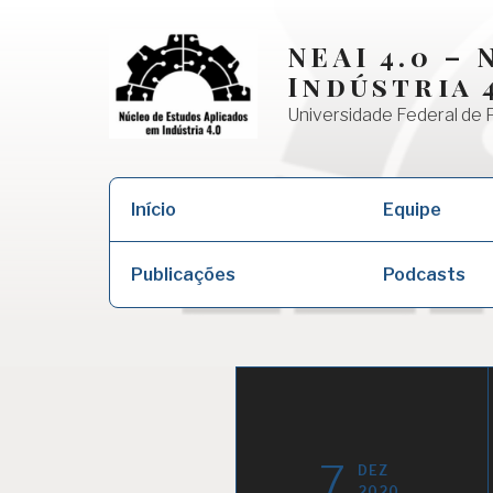
Skip
to
NEAI 4.0 –
content
Indústria 
Universidade Federal de 
Início
Equipe
Publicações
Podcasts
7
DEZ
2020