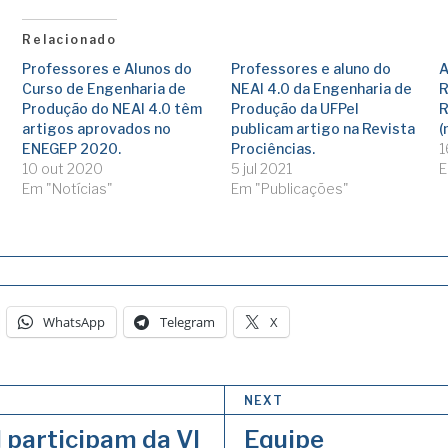
Relacionado
Professores e Alunos do
Professores e aluno do
A
Curso de Engenharia de
NEAI 4.0 da Engenharia de
R
Produção do NEAI 4.0 têm
Produção da UFPel
R
artigos aprovados no
publicam artigo na Revista
(
ENEGEP 2020.
Prociências.
1
10 out 2020
5 jul 2021
E
Em "Notícias"
Em "Publicações"
WhatsApp
Telegram
X
NEXT
 participam da VI
Equipe