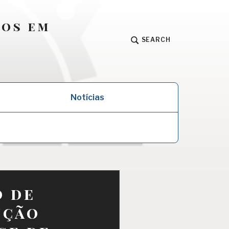
dos em
SEARCH
Notícias
o de
ução