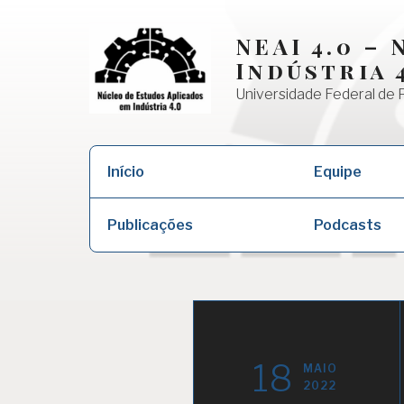
Skip
to
NEAI 4.0 –
content
Indústria 
Universidade Federal de 
Início
Equipe
Publicações
Podcasts
18
MAIO
2022