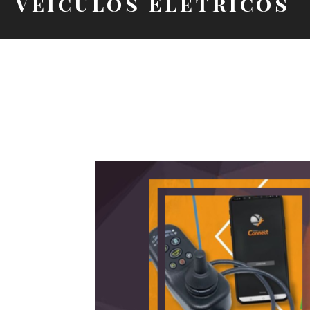
Veículos Elétricos
Adoção de conce
Indústria 4.0 pel
Veículos Elétrico
processos e pr