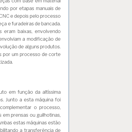
peças com base em material
sando por etapas manuais de
a CNC e depois pelo processo
eça e furadeiras de bancada.
os eram baixas, envolvendo
 envolviam a modificação de
evolução de alguns produtos.
s por um processo de corte
izada.
uto em função da altíssima
. Junto a esta máquina foi
 complementar o processo,
 em prensas ou guilhotinas,
Ambas estas máquinas estão
bilitando a transferência de