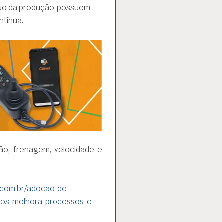
nuo da produção, possuem
tínua.
ção, frenagem, velocidade e
0.com.br/adocao-de-
icos-melhora-processos-e-