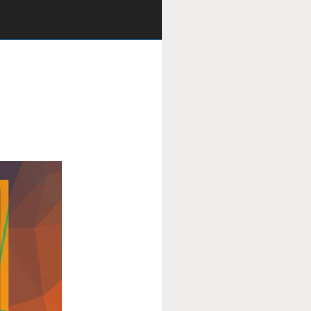
itos de
a Freedom
s melhora
odutos