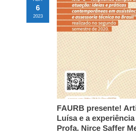
6
2023
FAURB presente! Arti
Luísa e a experiênc
Profa. Nirce Saffer 