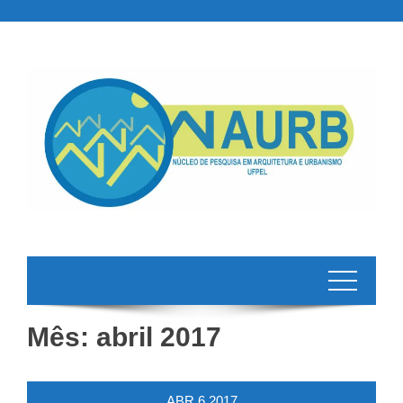
Skip
to
content
Mês:
abril 2017
ABR
6
2017