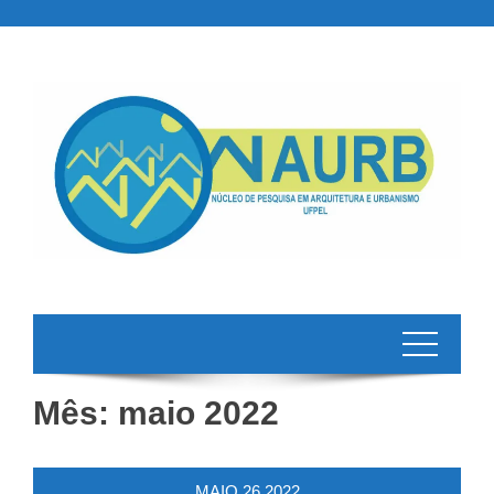
Skip
to
content
Mês:
maio 2022
MAIO
26
2022