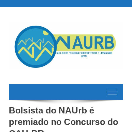
Skip
to
content
Bolsista do NAUrb é
premiado no Concurso do