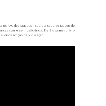
ultura RS FAC dos Museus", sobre a sede do Museu do
nças com e sem deficiência. Ele é o primeiro livro
e audiodescrição da publicação.