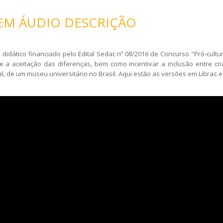
EM ÁUDIO DESCRIÇÃO
 e didático financiado pelo Edital Sedac nº 08/2016 de Concurso "Pró-c
 a aceitação das diferenças, bem como incentivar a inclusão entre cria
al, de um museu universitário no Brasil. Aqui estão as versões em Libras 