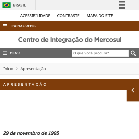
BRASIL
Simplifique!
ACESSIBILIDADE
CONTRASTE
MAPA DO SITE
Comunica BR
PORTAL UFPEL
Participe
ACESSO À INFORMAÇÃO
Centro de Integração do Mercosul
Acesso à informação
AUDITORIA
Legislação
MENU
COBALTO
Canais
Início
Apresentação
CONCURSOS
EDITAIS
APRESENTAÇÃO
INTERNACIONAL
OUVIDORIA
PORTARIAS
TELEFONES
29 de novembro de 1995