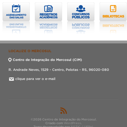
LOCALIZE O MERCOSUL
Centro de Integração do Mercosul (CIM)
R. Andrade Neves, 1529 - Centro, Pelotas - RS, 96020-080
clique para ver o e-mail
©2026 Centro de Integração do Mercosul.
Criado com
WordPress
.
Tema desenvolvido por
SGTIC / UFPel
.