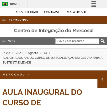
BRASIL
Simplifique!
ACESSIBILIDADE
CONTRASTE
MAPA DO SITE
Comunica BR
PORTAL UFPEL
Participe
ACESSO À INFORMAÇÃO
Centro de Integração do Mercosul
Acesso à informação
AUDITORIA
Legislação
MENU
COBALTO
Canais
Início
2023
Agosto
14
CONCURSOS
AULA INAUGURAL DO CURSO DE ESPECIALIZAÇÃO EM GESTÃO PARA A
EDITAIS
SUSTENTABILIDADE
INTERNACIONAL
MERCOSUL
>
OUVIDORIA
PORTARIAS
AULA INAUGURAL DO
TELEFONES
CURSO DE