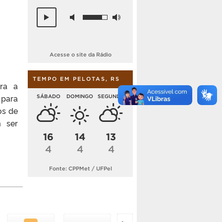
Acesse o site da Rádio
TEMPO EM PELOTAS, RS
ra a
 para
SÁBADO
DOMINGO
SEGUNDA
os de
m ser
16
14
13
4
4
4
Fonte: CPPMet / UFPel