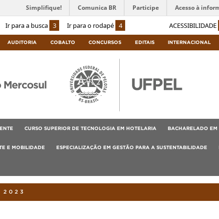
Simplifique!
Comunica BR
Participe
Acesso à infor
Ir para a busca
3
Ir para o rodapé
4
ACESSIBILIDADE
AUDITORIA
COBALTO
CONCURSOS
EDITAIS
INTERNACIONAL
o Mercosul
ENTE
CURSO SUPERIOR DE TECNOLOGIA EM HOTELARIA
BACHARELADO EM 
E E MOBILIDADE
ESPECIALIZAÇÃO EM GESTÃO PARA A SUSTENTABILIDADE
 2023