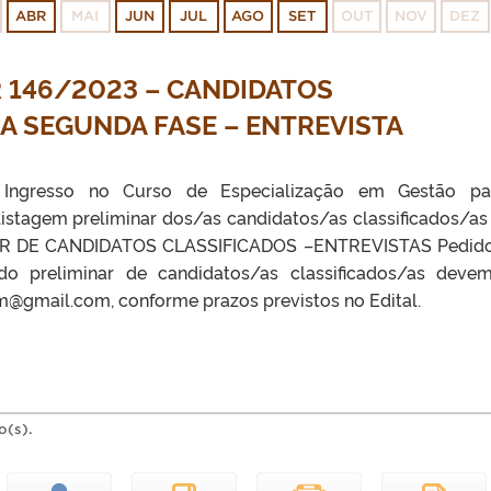
ABR
MAI
JUN
JUL
AGO
SET
OUT
NOV
DEZ
 146/2023 – CANDIDATOS
 A SEGUNDA FASE – ENTREVISTA
Ingresso no Curso de Especialização em Gestão pa
listagem preliminar dos/as candidatos/as classificados/as
NAR DE CANDIDATOS CLASSIFICADOS –ENTREVISTAS Pedid
do preliminar de candidatos/as classificados/as deve
@gmail.com, conforme prazos previstos no Edital.
o(s).