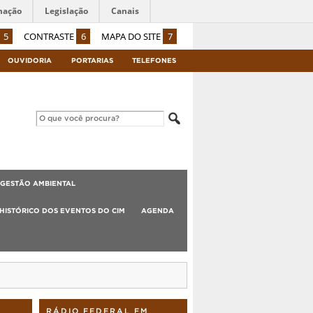
mação
Legislação
Canais
5
CONTRASTE
6
MAPA DO SITE
7
OUVIDORIA
PORTARIAS
TELEFONES
GESTÃO AMBIENTAL
HISTÓRICO DOS EVENTOS DO CIM
AGENDA
RÁDIO FEDERAL FM