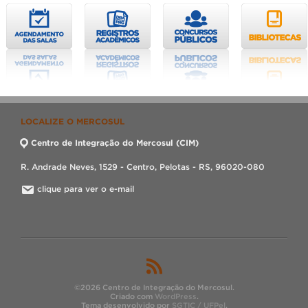
LOCALIZE O MERCOSUL
Centro de Integração do Mercosul (CIM)
R. Andrade Neves, 1529 - Centro, Pelotas - RS, 96020-080
clique para ver o e-mail
©2026 Centro de Integração do Mercosul.
Criado com
WordPress
.
Tema desenvolvido por
SGTIC / UFPel
.