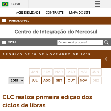
BRASIL
Simplifique!
ACESSIBILIDADE
CONTRASTE
MAPA DO SITE
Comunica BR
PORTAL UFPEL
Participe
ACESSO À INFORMAÇÃO
Centro de Integração do Mercosul
Acesso à informação
AUDITORIA
Legislação
MENU
COBALTO
Canais
ARQUIVO DE 18 DE NOVEMBRO DE 2019
CONCURSOS
EDITAIS
INTERNACIONAL
JAN
FEV
MAR
ABR
MAI
JUN
OUVIDORIA
JUL
AGO
SET
OUT
NOV
DEZ
PORTARIAS
CLC realiza primeira edição dos
TELEFONES
ciclos de libras