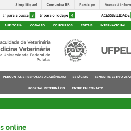
Simplifique!
Comunica BR
Participe
Acesso à infor
Ir para a busca
3
Ir para o rodapé
4
ACESSIBILIDADE
AUDITORIA
COBALTO
CONCURSOS
EDITAIS
INTERNACIONAL
aculdade de Veterinária
dicina Veterinária
da Universidade Federal de
Pelotas
PERGUNTAS E RESPOSTAS ACADÊMICAS!
ESTÁGIOS
SEMESTRE LETIVO 25/2
HOSPITAL VETERINÁRIO
ENTRE EM CONTATO
s online