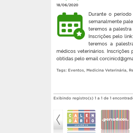
18/06/2020
Durante o período
semanalmente palest
teremos a palestra 
Inscrições pelo lin
teremos a palestr
médicos veterinários. Inscrições
obtidas pelo email corcinicd@gma
Tags:
Eventos
,
Medicina Veterinária
,
R
Exibindo registro(s) 1 a 1 de 1 encontrad