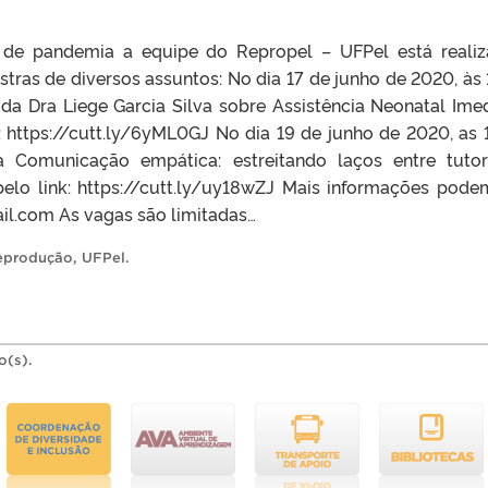
 de pandemia a equipe do Repropel – UFPel está reali
ras de diversos assuntos: No dia 17 de junho de 2020, às 
da Dra Liege Garcia Silva sobre Assistência Neonatal Imed
k: https://cutt.ly/6yML0GJ No dia 19 de junho de 2020, as 
a Comunicação empática: estreitando laços entre tuto
 pelo link: https://cutt.ly/uy18wZJ Mais informações pode
il.com As vagas são limitadas…
eprodução
,
UFPel
.
o(s).