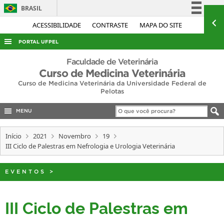
BRASIL
Simplifique!
ACESSIBILIDADE
CONTRASTE
MAPA DO SITE
Comunica BR
PORTAL UFPEL
Participe
ACESSO À INFORMAÇÃO
Faculdade de Veterinária
Acesso à informação
Curso de Medicina Veterinária
AUDITORIA
Curso de Medicina Veterinária da Universidade Federal de
Legislação
Pelotas
COBALTO
Canais
CONCURSOS
MENU
EDITAIS
Início
2021
Novembro
19
INTERNACIONAL
III Ciclo de Palestras em Nefrologia e Urologia Veterinária
OUVIDORIA
EVENTOS
>
PORTARIAS
TELEFONES
III Ciclo de Palestras em