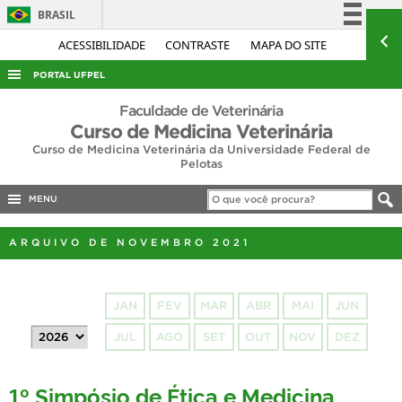
BRASIL
Simplifique!
ACESSIBILIDADE
CONTRASTE
MAPA DO SITE
Comunica BR
PORTAL UFPEL
Participe
ACESSO À INFORMAÇÃO
Faculdade de Veterinária
Acesso à informação
Curso de Medicina Veterinária
AUDITORIA
Curso de Medicina Veterinária da Universidade Federal de
Legislação
Pelotas
COBALTO
Canais
CONCURSOS
MENU
EDITAIS
ARQUIVO DE NOVEMBRO 2021
INTERNACIONAL
OUVIDORIA
JAN
FEV
MAR
ABR
MAI
JUN
PORTARIAS
JUL
AGO
SET
OUT
NOV
DEZ
TELEFONES
1º Simpósio de Ética e Medicina