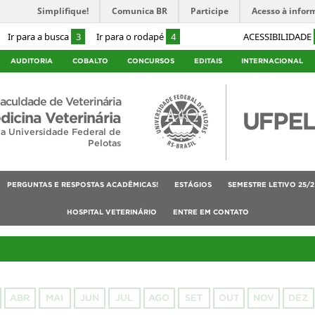
Simplifique!
Comunica BR
Participe
Acesso à infor
Ir para a busca
3
Ir para o rodapé
4
ACESSIBILIDADE
AUDITORIA
COBALTO
CONCURSOS
EDITAIS
INTERNACIONAL
aculdade de Veterinária
dicina Veterinária
da Universidade Federal de
Pelotas
PERGUNTAS E RESPOSTAS ACADÊMICAS!
ESTÁGIOS
SEMESTRE LETIVO 25/2
HOSPITAL VETERINÁRIO
ENTRE EM CONTATO
ABR
MAI
JUN
JUL
AGO
SET
OUT
NOV
DEZ