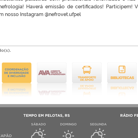
nefrologia! Haverá emissão de certificados! Participem! 
m nosso Instagram @nefrovet.ufpel
do(s).
TEMPO EM PELOTAS, RS
RÁDIO F
SÁBADO
DOMINGO
SEGUNDA
 CAPÃO