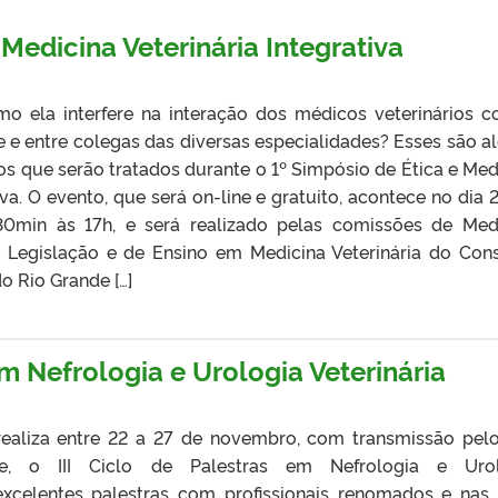
 Medicina Veterinária Integrativa
o ela interfere na interação dos médicos veterinários 
te e entre colegas das diversas especialidades? Esses são a
s que serão tratados durante o 1º Simpósio de Ética e Med
iva. O evento, que será on-line e gratuito, acontece no dia 
0min às 17h, e será realizado pelas comissões de Med
a e Legislação e de Ensino em Medicina Veterinária do Con
o Rio Grande […]
em Nefrologia e Urologia Veterinária
realiza entre 22 a 27 de novembro, com transmissão pel
e, o III Ciclo de Palestras em Nefrologia e Urol
 excelentes palestras com profissionais renomados e nas