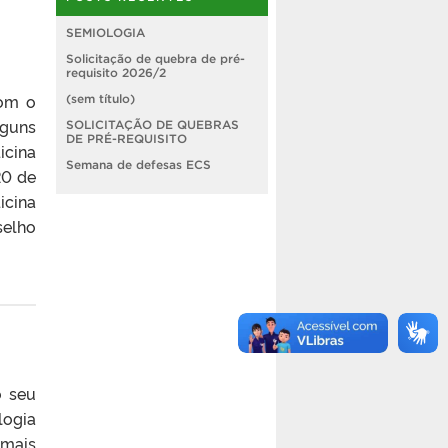
SEMIOLOGIA
Solicitação de quebra de pré-
requisito 2026/2
com o
(sem título)
lguns
SOLICITAÇÃO DE QUEBRAS
DE PRÉ-REQUISITO
icina
Semana de defesas ECS
20 de
icina
selho
o seu
ogia
 mais