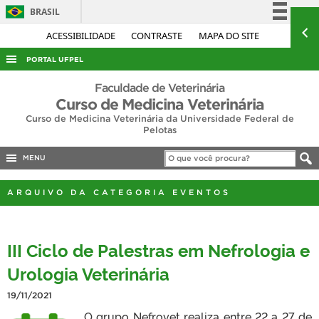
BRASIL
Simplifique!
ACESSIBILIDADE
CONTRASTE
MAPA DO SITE
Comunica BR
PORTAL UFPEL
Participe
ACESSO À INFORMAÇÃO
Faculdade de Veterinária
Acesso à informação
Curso de Medicina Veterinária
AUDITORIA
Curso de Medicina Veterinária da Universidade Federal de
Legislação
Pelotas
COBALTO
Canais
CONCURSOS
MENU
EDITAIS
ARQUIVO DA CATEGORIA EVENTOS
INTERNACIONAL
OUVIDORIA
III Ciclo de Palestras em Nefrologia e
PORTARIAS
Urologia Veterinária
TELEFONES
19/11/2021
O grupo Nefrovet realiza entre 22 a 27 de