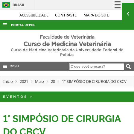
BRASIL
Simplifique!
ACESSIBILIDADE
CONTRASTE
MAPA DO SITE
Comunica BR
PORTAL UFPEL
Participe
ACESSO À INFORMAÇÃO
Faculdade de Veterinária
Acesso à informação
Curso de Medicina Veterinária
AUDITORIA
Curso de Medicina Veterinária da Universidade Federal de
Legislação
Pelotas
COBALTO
Canais
CONCURSOS
MENU
EDITAIS
Início
2021
Maio
28
1° SIMPÓSIO DE CIRURGIA DO CBCV
INTERNACIONAL
OUVIDORIA
EVENTOS
>
PORTARIAS
1° SIMPÓSIO DE CIRURGIA
TELEFONES
DO CBCV