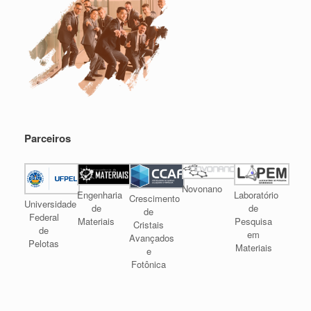
Parceiros
Novonano
Engenharia
Laboratório
Crescimento
Universidade
de
de
de
Federal
Materiais
Pesquisa
Cristais
de
em
Avançados
Pelotas
Materiais
e
Fotônica