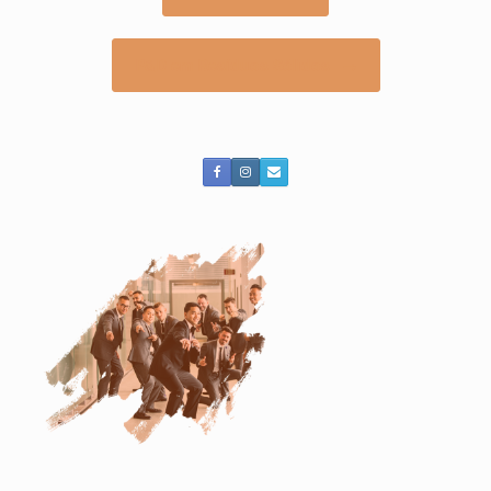
P&D em Resíduos Sólidos
→