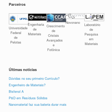
Parceiros
Novonano
Engenharia
Laboratório
Crescimento
Universidade
de
de
de
Federal
Materiais
Pesquisa
Cristais
de
em
Avançados
Pelotas
Materiais
e
Fotônica
Últimas notícias
Dúvidas no seu primeiro Currículo?
Engenheiro de Materiais?
Bisfenol A
P&D em Resíduos Sólidos
Nanomaterial faz sua bateria durar mais