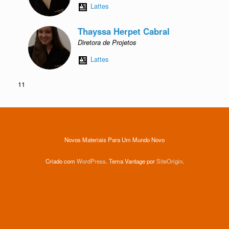
Lattes
Thayssa Herpet Cabral
Diretora de Projetos
Lattes
11
Novos Materiais Para Um Mundo Novo
Criado com
WordPress
. Tema Vantage por
SiteOrigin
.