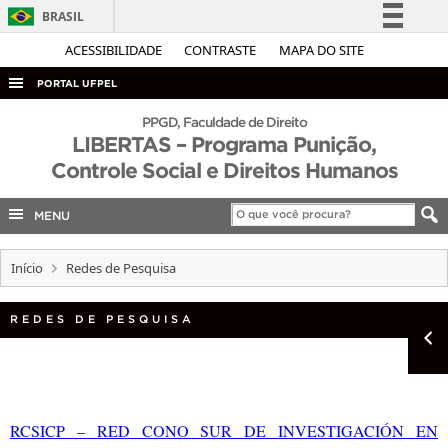
BRASIL
Simplifique!
ACESSIBILIDADE
CONTRASTE
MAPA DO SITE
Comunica BR
PORTAL UFPEL
Participe
ACESSO À INFORMAÇÃO
PPGD, Faculdade de Direito
Acesso à informação
LIBERTAS – Programa Punição,
AUDITORIA
Controle Social e Direitos Humanos
Legislação
COBALTO
Canais
MENU
CONCURSOS
EDITAIS
Início
Redes de Pesquisa
INTERNACIONAL
REDES DE PESQUISA
OUVIDORIA
PORTARIAS
TELEFONES
RCSICP – RED CONO SUR DE INVESTIGACIÓN EN