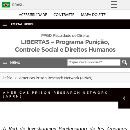
BRASIL
Simplifique!
ACESSIBILIDADE
CONTRASTE
MAPA DO SITE
Comunica BR
PORTAL UFPEL
Participe
ACESSO À INFORMAÇÃO
PPGD, Faculdade de Direito
Acesso à informação
LIBERTAS – Programa Punição,
AUDITORIA
Controle Social e Direitos Humanos
Legislação
COBALTO
Canais
MENU
CONCURSOS
EDITAIS
Início
Americas Prison Research Network (APRN)
INTERNACIONAL
AMERICAS PRISON RESEARCH NETWORK
OUVIDORIA
(APRN)
PORTARIAS
TELEFONES
A
Red de Investigación Penitenciaria de las Américas