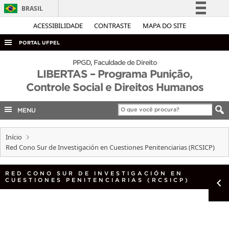
BRASIL
Simplifique!
ACESSIBILIDADE
CONTRASTE
MAPA DO SITE
Comunica BR
PORTAL UFPEL
Participe
ACESSO À INFORMAÇÃO
PPGD, Faculdade de Direito
Acesso à informação
LIBERTAS – Programa Punição,
AUDITORIA
Controle Social e Direitos Humanos
Legislação
COBALTO
Canais
MENU
CONCURSOS
EDITAIS
Início
Red Cono Sur de Investigación en Cuestiones Penitenciarias (RCSICP)
INTERNACIONAL
OUVIDORIA
RED CONO SUR DE INVESTIGACIÓN EN
CUESTIONES PENITENCIARIAS (RCSICP)
PORTARIAS
TELEFONES