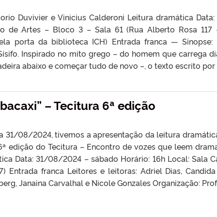
orio Duvivier e Vinicius Calderoni Leitura dramática Data:
ro de Artes – Bloco 3 – Sala 61 (Rua Alberto Rosa 117 
la porta da biblioteca ICH) Entrada franca — Sinopse: 
Sísifo. Inspirado no mito grego – do homem que carrega 
ladeira abaixo e começar tudo de novo –, o texto escrito por 
bacaxi” – Tecitura 6ª edição
 31/08/2024, tivemos a apresentação da leitura dramática 
ª edição do Tecitura – Encontro de vozes que leem dramat
ica Data: 31/08/2024 – sábado Horário: 16h Local: Sala C
7) Entrada franca Leitores e leitoras: Adriel Dias, Candid
nberg, Janaina Carvalhal e Nicole Gonzales Organização: Prof