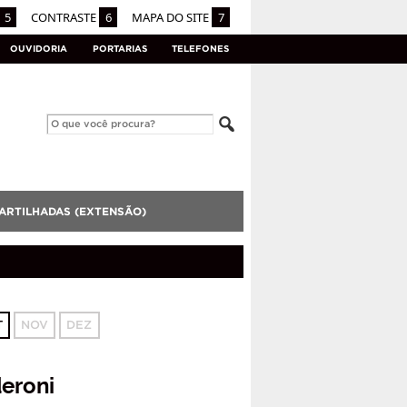
5
CONTRASTE
6
MAPA DO SITE
7
OUVIDORIA
PORTARIAS
TELEFONES
ARTILHADAS (EXTENSÃO)
T
NOV
DEZ
deroni