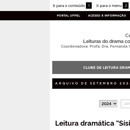
Ir para o conteúdo
1
Ir para o menu
2
PORTAL UFPEL
ACESSO À INFORMAÇÃO
Ce
Leituras do drama 
Coordenadora: Profa. Dra. Fernanda 
CLUBE DE LEITURA DRA
ARQUIVO DE SETEMBRO 202
JA
Leitura dramática “Sísi