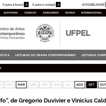
Ir para a busca
3
Ir para o rodapé
4
ACESSIBILIDADE
AUDITORIA
COBALTO
CONCURSOS
EDITAIS
INTERNACIONAL
ntro de Artes
contemporâneo
Vieira Fernandes
MÁTICA
LEITURAS DO DRAMA CONTEMPORÂNEO
LEITURAS COMP
4
N
FEV
MAR
ABR
MAI
JUN
JUL
AGO
SET
OU
fo”, de Gregorio Duvivier e Vinicius Cal