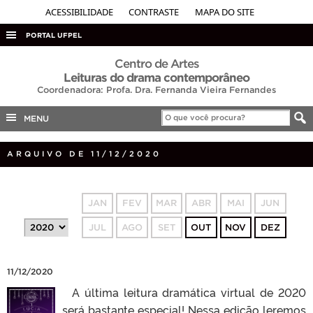
ACESSIBILIDADE
CONTRASTE
MAPA DO SITE
PORTAL UFPEL
ACESSO À INFORMAÇÃO
Centro de Artes
Leituras do drama contemporâneo
AUDITORIA
Coordenadora: Profa. Dra. Fernanda Vieira Fernandes
COBALTO
MENU
CONCURSOS
ARQUIVO DE 11/12/2020
EDITAIS
INTERNACIONAL
OUVIDORIA
JAN
FEV
MAR
ABR
MAI
JUN
PORTARIAS
JUL
AGO
SET
OUT
NOV
DEZ
TELEFONES
11/12/2020
A última leitura dramática virtual de 2020
será bastante especial! Nessa edição leremos