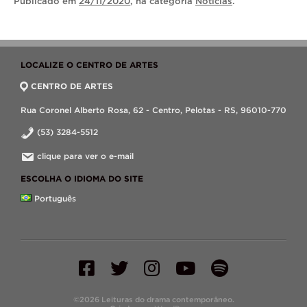
Publicado
em
24/11/2020
, na categoria
Notícias
.
LOCALIZE O CENTRO DE ARTES
CENTRO DE ARTES
Rua Coronel Alberto Rosa, 62 - Centro, Pelotas - RS, 96010-770
(53) 3284-5512
clique para ver o e-mail
ESCOLHA O IDIOMA DO SITE
Português
©2026 Leituras do drama contemporâneo.