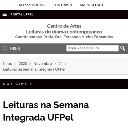
ACESSIBILIDADE
CONTRASTE
MAPA DO SITE
PORTAL UFPEL
ACESSO À INFORMAÇÃO
Centro de Artes
Leituras do drama contemporâneo
AUDITORIA
Coordenadora: Profa. Dra. Fernanda Vieira Fernandes
COBALTO
MENU
CONCURSOS
Início
2020
Novembro
24
EDITAIS
Leituras na Semana Integrada UFPel
INTERNACIONAL
OUVIDORIA
NOTÍCIAS
>
PORTARIAS
Leituras na Semana
TELEFONES
Integrada UFPel