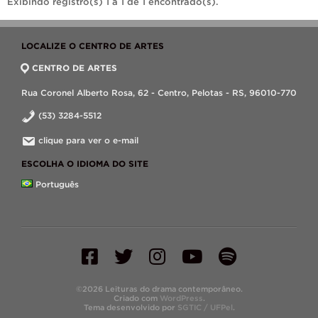
Exibindo registro(s) 1 a 1 de 1 encontrado(s).
LOCALIZE O CENTRO DE ARTES
CENTRO DE ARTES
Rua Coronel Alberto Rosa, 62 - Centro, Pelotas - RS, 96010-770
(53) 3284-5512
clique para ver o e-mail
ESCOLHA O IDIOMA DO SITE
Português
©2026 Leituras do drama contemporâneo.
Criado com
WordPress
.
Tema desenvolvido por
SGTIC / UFPel
.