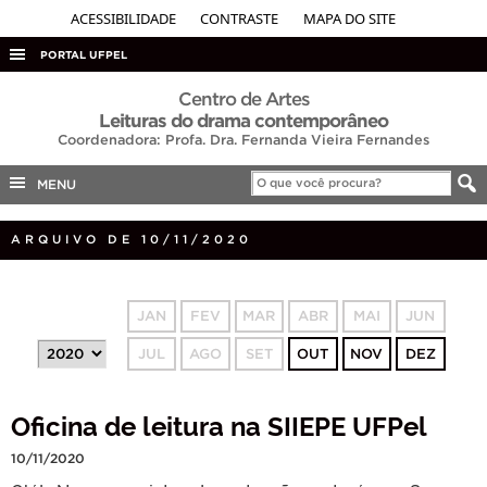
ACESSIBILIDADE
CONTRASTE
MAPA DO SITE
PORTAL UFPEL
ACESSO À INFORMAÇÃO
Centro de Artes
Leituras do drama contemporâneo
AUDITORIA
Coordenadora: Profa. Dra. Fernanda Vieira Fernandes
COBALTO
MENU
CONCURSOS
ARQUIVO DE 10/11/2020
EDITAIS
INTERNACIONAL
OUVIDORIA
JAN
FEV
MAR
ABR
MAI
JUN
PORTARIAS
JUL
AGO
SET
OUT
NOV
DEZ
TELEFONES
Oficina de leitura na SIIEPE UFPel
10/11/2020