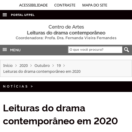
ACESSIBILIDADE
CONTRASTE
MAPA DO SITE
PORTAL UFPEL
ACESSO À INFORMAÇÃO
Centro de Artes
Leituras do drama contemporâneo
AUDITORIA
Coordenadora: Profa. Dra. Fernanda Vieira Fernandes
COBALTO
MENU
CONCURSOS
Início
2020
Outubro
19
EDITAIS
Leituras do drama contemporâneo em 2020
INTERNACIONAL
OUVIDORIA
NOTÍCIAS
>
PORTARIAS
Leituras do drama
TELEFONES
contemporâneo em 2020