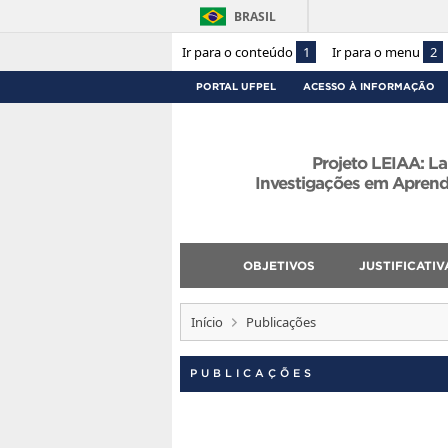
BRASIL
Ir para o conteúdo
1
Ir para o menu
2
PORTAL UFPEL
ACESSO À INFORMAÇÃO
Projeto LEIAA: La
Investigações em Apren
OBJETIVOS
JUSTIFICATIV
Início
Publicações
PUBLICAÇÕES