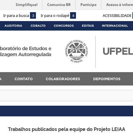
Simplifique!
Comunica BR
Participe
Acesso à infor
Ir para a busca
3
Ir para o rodapé
4
ACESSIBILIDADE
AUDITORIA
COBALTO
CONCURSOS
EDITAIS
INTERNACIONAL
boratório de Estudos e
dizagem Autorregulada
A
CONTATO
COLABORADORES
DEPOIMENTOS
Trabalhos publicados pela equipe do Projeto LEIAA