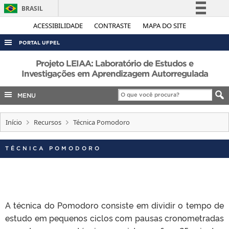
BRASIL
Simplifique!
ACESSIBILIDADE
CONTRASTE
MAPA DO SITE
Comunica BR
PORTAL UFPEL
Participe
ACESSO À INFORMAÇÃO
Projeto LEIAA: Laboratório de Estudos e
Acesso à informação
Investigações em Aprendizagem Autorregulada
AUDITORIA
Legislação
MENU
COBALTO
Canais
CONCURSOS
Início
Recursos
Técnica Pomodoro
EDITAIS
INTERNACIONAL
TÉCNICA POMODORO
OUVIDORIA
PORTARIAS
TELEFONES
A técnica do Pomodoro consiste em dividir o tempo de
estudo em pequenos ciclos com pausas cronometradas