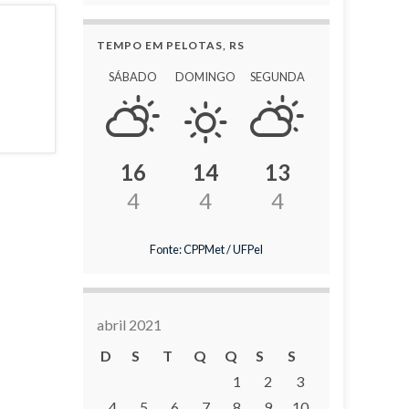
TEMPO EM PELOTAS, RS
SÁBADO
DOMINGO
SEGUNDA
16
14
13
4
4
4
Fonte: CPPMet / UFPel
abril 2021
D
S
T
Q
Q
S
S
1
2
3
4
5
6
7
8
9
10