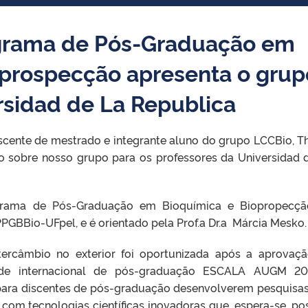
grama de Pós-Graduação em
oprospecção apresenta o grup
rsidad de La Republica
scente de mestrado e integrante aluno do grupo LCCBio, T
ão sobre nosso grupo para os professores da Universidad 
grama de Pós-Graduação em Bioquímica e Biopropecçã
PPGBBio-UFpel, e é orientado pela Prof.
a
Dr.
a
Márcia Mesko
tercâmbio no exterior foi oportunizada após a aprovaç
ade internacional de pós-graduação ESCALA AUGM 20
ara discentes de pós-graduação desenvolverem pesquisas
 com tecnologias científicas inovadoras que, espera-se, p