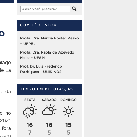
COMITÊ GESTOR
o
Profa. Dra. Márcia Foster Mesko
– UFPEL
Profa. Dra. Paola de Azevedo
Mello – UFSM
hiago
Prof. Dr. Luís Frederico
de La
Rodrigues – UNISINOS
TEMPO EM PELOTAS, RS
o da
.
SEXTA
SÁBADO
DOMINGO
ão no
26/1
16
16
15
 fora
7
5
5
ossam