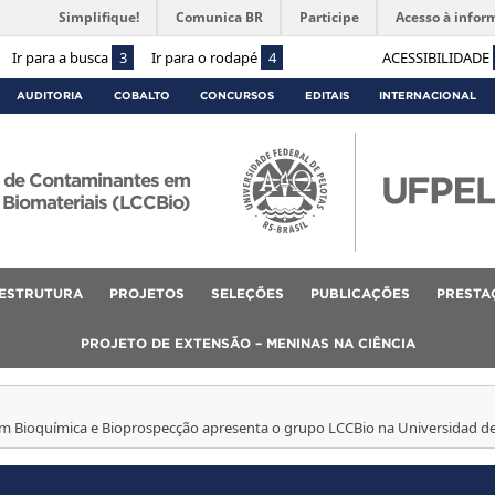
Simplifique!
Comunica BR
Participe
Acesso à infor
Ir para a busca
3
Ir para o rodapé
4
ACESSIBILIDADE
AUDITORIA
COBALTO
CONCURSOS
EDITAIS
INTERNACIONAL
e de Contaminantes em
Biomateriais (LCCBio)
ESTRUTURA
PROJETOS
SELEÇÕES
PUBLICAÇÕES
PRESTA
PROJETO DE EXTENSÃO – MENINAS NA CIÊNCIA
 Bioquímica e Bioprospecção apresenta o grupo LCCBio na Universidad de