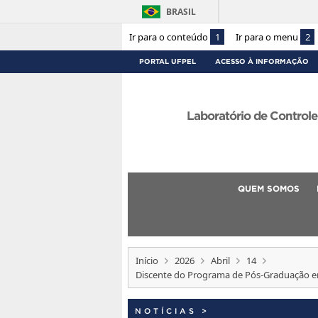
BRASIL
Ir para o conteúdo
1
Ir para o menu
2
PORTAL UFPEL
ACESSO À INFORMAÇÃO
Laboratório de Control
QUEM SOMOS
Início
2026
Abril
14
Discente do Programa de Pós-Graduação em
NOTÍCIAS
>