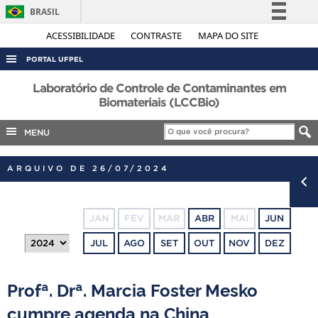
BRASIL
Simplifique!
ACESSIBILIDADE
CONTRASTE
MAPA DO SITE
Comunica BR
PORTAL UFPEL
Participe
ACESSO À INFORMAÇÃO
Laboratório de Controle de Contaminantes em
Acesso à informação
Biomateriais (LCCBio)
AUDITORIA
Legislação
MENU
COBALTO
Canais
CONCURSOS
ARQUIVO DE 26/07/2024
EDITAIS
INTERNACIONAL
JAN
FEV
MAR
ABR
MAI
JUN
OUVIDORIA
JUL
AGO
SET
OUT
NOV
DEZ
PORTARIAS
TELEFONES
Profª. Drª. Marcia Foster Mesko
cumpre agenda na China