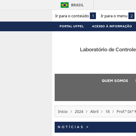
BRASIL
Ir para o conteúdo
1
Ir para o menu
2
PORTAL UFPEL
ACESSO À INFORMAÇÃO
Laboratório de Control
QUEM SOMOS
Início
2024
Abril
18
Prof.ª Dr.
NOTÍCIAS
>