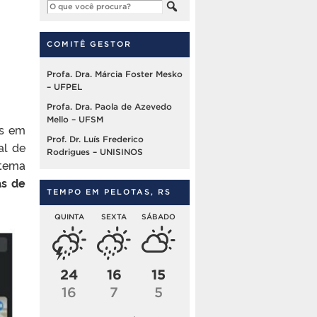
COMITÊ GESTOR
Profa. Dra. Márcia Foster Mesko
– UFPEL
Profa. Dra. Paola de Azevedo
Mello – UFSM
es em
Prof. Dr. Luís Frederico
al de
Rodrigues – UNISINOS
 tema
as de
TEMPO EM PELOTAS, RS
QUINTA
SEXTA
SÁBADO
24
16
15
16
7
5