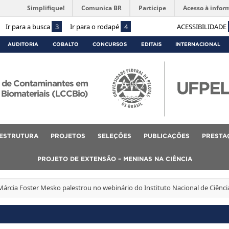
Simplifique!
Comunica BR
Participe
Acesso à infor
Ir para a busca
3
Ir para o rodapé
4
ACESSIBILIDADE
AUDITORIA
COBALTO
CONCURSOS
EDITAIS
INTERNACIONAL
e de Contaminantes em
Biomateriais (LCCBio)
ESTRUTURA
PROJETOS
SELEÇÕES
PUBLICAÇÕES
PRESTA
PROJETO DE EXTENSÃO – MENINAS NA CIÊNCIA
ª Márcia Foster Mesko palestrou no webinário do Instituto Nacional de Ciênci