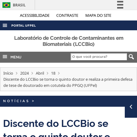
BRASIL
Simplifique!
ACESSIBILIDADE
CONTRASTE
MAPA DO SITE
Comunica BR
PORTAL UFPEL
Participe
ACESSO À INFORMAÇÃO
Laboratório de Controle de Contaminantes em
Acesso à informação
Biomateriais (LCCBio)
AUDITORIA
Legislação
MENU
COBALTO
Canais
CONCURSOS
Início
2024
Abril
18
EDITAIS
Discente do LCCBio se torna o quinto doutor e realiza a primeira defesa
de tese de doutorado em cotutela do PPGQ (UFPel)
INTERNACIONAL
OUVIDORIA
NOTÍCIAS
>
PORTARIAS
Discente do LCCBio se
TELEFONES
torna o quinto doutor e