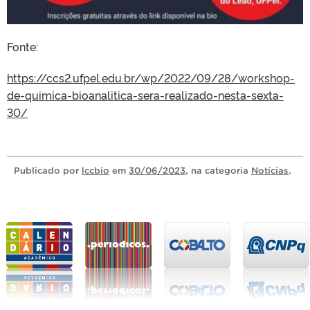
Fonte:
https://ccs2.ufpel.edu.br/wp/2022/09/28/workshop-
de-quimica-bioanalitica-sera-realizado-nesta-sexta-
30/
Publicado
por
lccbio
em
30/06/2023
, na categoria
Notícias
.