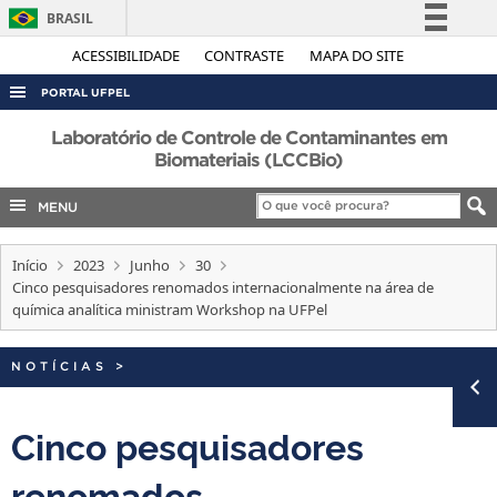
BRASIL
Simplifique!
ACESSIBILIDADE
CONTRASTE
MAPA DO SITE
Comunica BR
PORTAL UFPEL
Participe
ACESSO À INFORMAÇÃO
Laboratório de Controle de Contaminantes em
Acesso à informação
Biomateriais (LCCBio)
AUDITORIA
Legislação
MENU
COBALTO
Canais
CONCURSOS
Início
2023
Junho
30
EDITAIS
Cinco pesquisadores renomados internacionalmente na área de
química analítica ministram Workshop na UFPel
INTERNACIONAL
OUVIDORIA
NOTÍCIAS
>
PORTARIAS
Cinco pesquisadores
TELEFONES
renomados