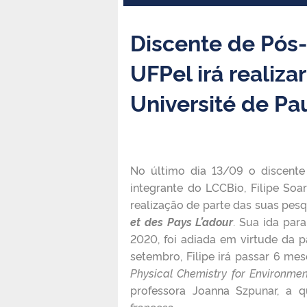
Discente de Pós
UFPel irá realiz
Université de Pa
No último dia 13/09 o discent
integrante do LCCBio, Filipe So
realização de parte das suas pe
et des Pays L’adour
. Sua ida par
2020, foi adiada em virtude da
setembro, Filipe irá passar 6 mes
Physical Chemistry for Environme
professora Joanna Szpunar, a 
francesa.