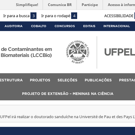
Simplifique!
Comunica BR
Participe
Acesso à infor
Ir para a busca
3
Ir para o rodapé
4
ACESSIBILIDADE
AUDITORIA
COBALTO
CONCURSOS
EDITAIS
INTERNACIONAL
e de Contaminantes em
Biomateriais (LCCBio)
ESTRUTURA
PROJETOS
SELEÇÕES
PUBLICAÇÕES
PRESTA
PROJETO DE EXTENSÃO – MENINAS NA CIÊNCIA
FPel irá realizar o doutorado sanduíche na Université de Pau et des Pays L