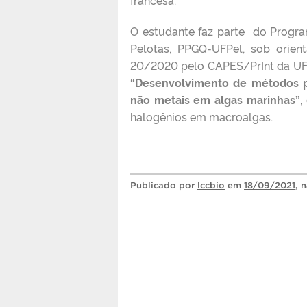
O estudante faz parte do Progr
Pelotas, PPGQ-UFPel, sob orien
20/2020 pelo CAPES/PrInt da UFP
“Desenvolvimento de métodos p
não metais em algas marinhas”
,
halogênios em macroalgas.
Publicado
por
lccbio
em
18/09/2021
, 