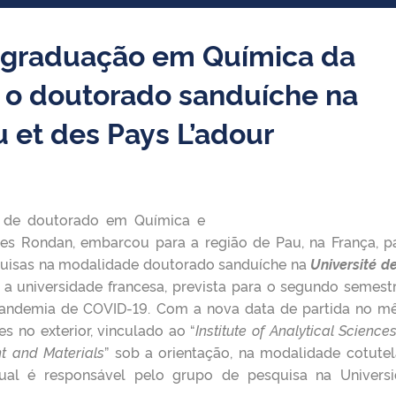
-graduação em Química da
ar o doutorado sanduíche na
u et des Pays L’adour
e de doutorado em Química e
ares Rondan, embarcou para a região de Pau, na França, p
squisas na modalidade doutorado sanduíche na
Université d
a a universidade francesa, prevista para o segundo semest
 pandemia de COVID-19. Com a nova data de partida no m
es no exterior, vinculado ao “
Institute of Analytical Science
nt and Materials
” sob a orientação, na modalidade cotutel
qual é responsável pelo grupo de pesquisa na Univers