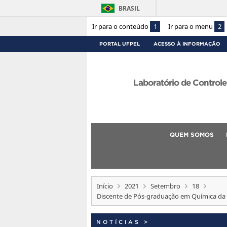
BRASIL
Ir para o conteúdo
1
Ir para o menu
2
PORTAL UFPEL
ACESSO À INFORMAÇÃO
Laboratório de Control
QUEM SOMOS
Início
2021
Setembro
18
Discente de Pós-graduação em Química da U
NOTÍCIAS
>