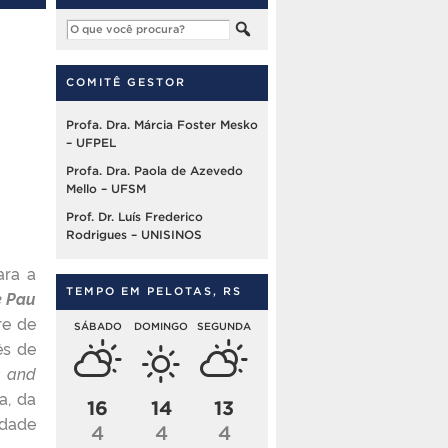
COMITÊ GESTOR
Profa. Dra. Márcia Foster Mesko
– UFPEL
Profa. Dra. Paola de Azevedo
Mello – UFSM
Prof. Dr. Luís Frederico
Rodrigues – UNISINOS
ara a
TEMPO EM PELOTAS, RS
e Pau
re de
SÁBADO
DOMINGO
SEGUNDA
ês de
s and
a, da
16
14
13
idade
4
4
4