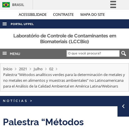
BRASIL
Simplifique!
ACESSIBILIDADE
CONTRASTE
MAPA DO SITE
Comunica BR
PORTAL UFPEL
Participe
ACESSO À INFORMAÇÃO
Laboratório de Controle de Contaminantes em
Acesso à informação
Biomateriais (LCCBio)
AUDITORIA
Legislação
MENU
COBALTO
Canais
CONCURSOS
Início
2021
Julho
02
EDITAIS
Palestra “Métodos analíticos verdes para la determinación de metales y
no metales en alimentos y muestras ambientales” no Latinoamericana
INTERNACIONAL
para el Análisis de la Calidad Ambiental en América Latina/Webinars
OUVIDORIA
NOTÍCIAS
>
PORTARIAS
TELEFONES
Palestra “Métodos